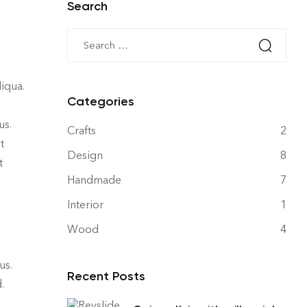
Search
iqua.
Categories
us.
Crafts
2
t
Design
8
t
Handmade
7
Interior
1
Wood
4
us.
Recent Posts
.