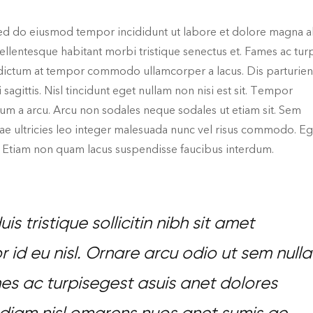
sed do eiusmod tempor incididunt ut labore et dolore magna al
ellentesque habitant morbi tristique senectus et. Fames ac tur
s dictum at tempor commodo ullamcorper a lacus. Dis parturien
sagittis. Nisl tincidunt eget nullam non nisi est sit. Tempor
um a arcu. Arcu non sodales neque sodales ut etiam sit. Sem
vitae ultricies leo integer malesuada nunc vel risus commodo. Eg
ut. Etiam non quam lacus suspendisse faucibus interdum.
is tristique sollicitin nibh sit amet
id eu nisl. Ornare arcu odio ut sem nulla
s ac turpisegest asuis anet dolores