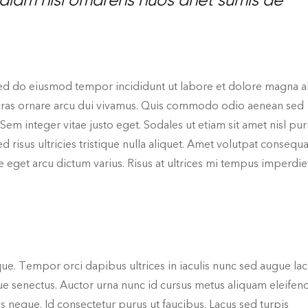
 diam nisl omarens nuos anet sumis ae
sed do eiusmod tempor incididunt ut labore et dolore magna al
Sed cras ornare arcu dui vivamus. Quis commodo odio aenean sed
Sem integer vitae justo eget. Sodales ut etiam sit amet nisl pur
d risus ultricies tristique nulla aliquet. Amet volutpat consequa
 eget arcu dictum varius. Risus at ultrices mi tempus imperdie
que. Tempor orci dapibus ultrices in iaculis nunc sed augue lac
ue senectus. Auctor urna nunc id cursus metus aliquam eleifend
s neque. Id consectetur purus ut faucibus. Lacus sed turpis