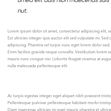
umea elit duis nibh maecenas suis
nut.
Lorem ipsum dolor sit amet, consectetur adipiscing elit, 
Est ultricies integer quis auctor elit sed vulputate mi. 
adipiscing. Pharetra vel turpis nunc eget lorem dolor sed. 
Enim facilisis gravida neque convallis. Vestibulum lorem se
mauris nunc congue nisi. Lobortis feugiat vivamus at augue
nulla malesuada pellentesque elit.
Ac turpis egestas integer eget aliquet nibh praesent tristi
Pellentesque pulvinar pellentesque habitant morbi tristiq
Diam maecenas ultricies mi eget mauris pharetra et ultrice