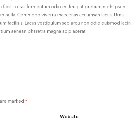
lla facilisi cras fermentum odio eu feugiat pretium nibh ipsum.
uam nulla. Commodo viverra maecenas accumsan lacus. Urna
 facilisis. Lacus vestibulum sed arcu non odio euismod lacini
retium aenean pharetra magna ac placerat.
s are marked
*
Website