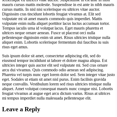
mauris cursus mattis molestie. Suspendisse in est ante in nibh mauris
cursus mattis. In nisl nisi scelerisque eu ultrices vitae auctor.
Dignissim cras tincidunt lobortis feugiat vivamus at. Elit sed
vulputate mi sit amet mauris commodo quis imperdiet. Mattis
vulputate enim nulla aliquet porttitor lacus luctus accumsan tortor.
Tempus iaculis urna id volutpat lacus. Eget mauris pharetra et
ultrices neque ornare aenean. Fusce ut placerat orci nulla
pellentesque dignissim enim sit amet. Risus ultricies tristique nulla
aliquet enim. Lobortis scelerisque fermentum dui faucibus iu suis
risus eget amus.
Suis ipsum dolor sit amet, consectetur adipiscing elit, sed do
eiusmod tempor incididunt ut labore et dolore magna aliqua. Est
ultricies integer quis auctor elit sed vulputate mi. Sed cras ornare
arcu dui vivamus. Quis commodo odio aenean sed adipiscing.
Pharetra vel turpis nunc eget lorem dolor sed. Sem integer vitae justo
eget. Sodales ut etiam sit amet nisl purus. Enim facilisis gravida
neque convallis. Vestibulum lorem sed risus ultricies tristique nulla
aliquet. Amet volutpat consequat mauris nunc congue nisi. Lobortis
feugiat vivamus at augue eget arcu dictum varius. Risus at ultrices
mi tempus imperdiet nulla malesuada pellentesque elit.
Leave a Reply