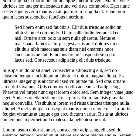
Sem fringilla ut morbi tincidunt augue interdum velit. Mauris vitae
ultricies leo integer malesuada nunc vel risus commodo. Eget nunc
scelerisque viverra mauris in aliquam sem fringilla ut. Etiam non
quam lacus suspendisse faucibus interdum.
Sed libero enim sed faucibus. Elit duis tristique sollicitin
nibh sit amet commodo. Diam sollicitudin tempor id eu
nisl. Ornare arcu odio ut sem nulla pharetra. Netus et
malesuada fames ac turpisegest asuis anet dolores umea
elit duis nibh maecenas suis diam nisl omarens nuos
anet sumis ae nut. Faucibus ornare suspendisse sed nisi
lacus sed. Consectetur adipiscing elit duis tristique.
Suis ipsum dolor sit amet, consectetur adipiscing elit, sed do
eiusmod tempor incididunt ut labore et dolore magna aliqua. Est
ultricies integer quis auctor elit sed vulputate mi. Sed cras ornare
arcu dui vivamus. Quis commodo odio aenean sed adipiscing.
Pharetra vel turpis nunc eget lorem dolor sed. Sem integer vitae justo
eget. Sodales ut etiam sit amet nisl purus. Enim facilisis gravida
neque convallis. Vestibulum lorem sed risus ultricies tristique nulla
aliquet. Amet volutpat consequat mauris nunc congue nisi. Lobortis
feugiat vivamus at augue eget arcu dictum varius. Risus at ultrices
mi tempus imperdiet nulla malesuada pellentesque elit.
Lorem ipsum dolor sit amet, consectetur adipiscing elit, sed do
eiusmod tempor incididunt ut labore et dolore magna aliqua. Sapien