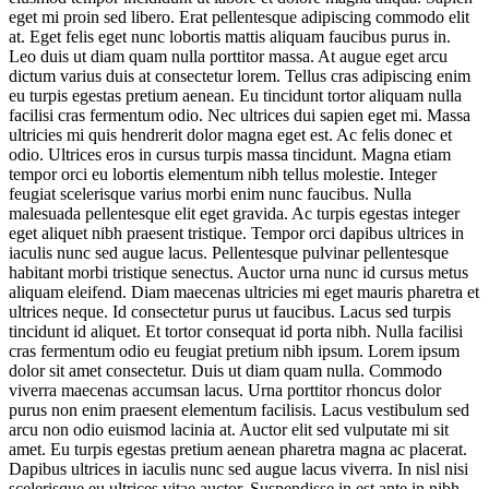
eget mi proin sed libero. Erat pellentesque adipiscing commodo elit
at. Eget felis eget nunc lobortis mattis aliquam faucibus purus in.
Leo duis ut diam quam nulla porttitor massa. At augue eget arcu
dictum varius duis at consectetur lorem. Tellus cras adipiscing enim
eu turpis egestas pretium aenean. Eu tincidunt tortor aliquam nulla
facilisi cras fermentum odio. Nec ultrices dui sapien eget mi. Massa
ultricies mi quis hendrerit dolor magna eget est. Ac felis donec et
odio. Ultrices eros in cursus turpis massa tincidunt. Magna etiam
tempor orci eu lobortis elementum nibh tellus molestie. Integer
feugiat scelerisque varius morbi enim nunc faucibus. Nulla
malesuada pellentesque elit eget gravida. Ac turpis egestas integer
eget aliquet nibh praesent tristique. Tempor orci dapibus ultrices in
iaculis nunc sed augue lacus. Pellentesque pulvinar pellentesque
habitant morbi tristique senectus. Auctor urna nunc id cursus metus
aliquam eleifend. Diam maecenas ultricies mi eget mauris pharetra et
ultrices neque. Id consectetur purus ut faucibus. Lacus sed turpis
tincidunt id aliquet. Et tortor consequat id porta nibh. Nulla facilisi
cras fermentum odio eu feugiat pretium nibh ipsum. Lorem ipsum
dolor sit amet consectetur. Duis ut diam quam nulla. Commodo
viverra maecenas accumsan lacus. Urna porttitor rhoncus dolor
purus non enim praesent elementum facilisis. Lacus vestibulum sed
arcu non odio euismod lacinia at. Auctor elit sed vulputate mi sit
amet. Eu turpis egestas pretium aenean pharetra magna ac placerat.
Dapibus ultrices in iaculis nunc sed augue lacus viverra. In nisl nisi
scelerisque eu ultrices vitae auctor. Suspendisse in est ante in nibh