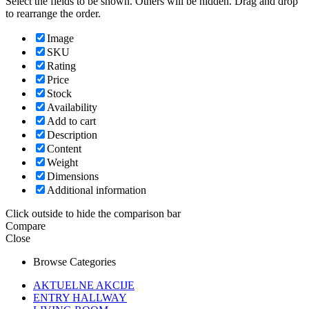
Select the fields to be shown. Others will be hidden. Drag and drop
to rearrange the order.
Image
SKU
Rating
Price
Stock
Availability
Add to cart
Description
Content
Weight
Dimensions
Additional information
Click outside to hide the comparison bar
Compare
Close
Browse Categories
AKTUELNE AKCIJE
ENTRY HALLWAY