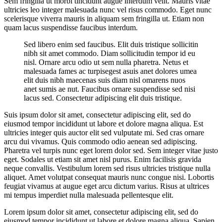
Sem fringilla ut morbi tincidunt augue interdum velit. Mauris vitae
ultricies leo integer malesuada nunc vel risus commodo. Eget nunc
scelerisque viverra mauris in aliquam sem fringilla ut. Etiam non
quam lacus suspendisse faucibus interdum.
Sed libero enim sed faucibus. Elit duis tristique sollicitin
nibh sit amet commodo. Diam sollicitudin tempor id eu
nisl. Ornare arcu odio ut sem nulla pharetra. Netus et
malesuada fames ac turpisegest asuis anet dolores umea
elit duis nibh maecenas suis diam nisl omarens nuos
anet sumis ae nut. Faucibus ornare suspendisse sed nisi
lacus sed. Consectetur adipiscing elit duis tristique.
Suis ipsum dolor sit amet, consectetur adipiscing elit, sed do
eiusmod tempor incididunt ut labore et dolore magna aliqua. Est
ultricies integer quis auctor elit sed vulputate mi. Sed cras ornare
arcu dui vivamus. Quis commodo odio aenean sed adipiscing.
Pharetra vel turpis nunc eget lorem dolor sed. Sem integer vitae justo
eget. Sodales ut etiam sit amet nisl purus. Enim facilisis gravida
neque convallis. Vestibulum lorem sed risus ultricies tristique nulla
aliquet. Amet volutpat consequat mauris nunc congue nisi. Lobortis
feugiat vivamus at augue eget arcu dictum varius. Risus at ultrices
mi tempus imperdiet nulla malesuada pellentesque elit.
Lorem ipsum dolor sit amet, consectetur adipiscing elit, sed do
eiusmod tempor incididunt ut labore et dolore magna aliqua. Sapien