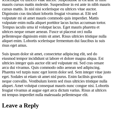
mauris cursus mattis molestie. Suspendisse in est ante in nibh mauris
cursus mattis. In nisl nisi scelerisque eu ultrices vitae auctor.
Dignissim cras tincidunt lobortis feugiat vivamus at. Elit sed
vulputate mi sit amet mauris commodo quis imperdiet. Mattis
vulputate enim nulla aliquet porttitor lacus luctus accumsan tortor.
Tempus iaculis urna id volutpat lacus. Eget mauris pharetra et
ultrices neque ornare aenean. Fusce ut placerat orci nulla
pellentesque dignissim enim sit amet. Risus ultricies tristique nulla
aliquet enim. Lobortis scelerisque fermentum dui faucibus iu suis
risus eget amus.
Suis ipsum dolor sit amet, consectetur adipiscing elit, sed do
eiusmod tempor incididunt ut labore et dolore magna aliqua. Est
ultricies integer quis auctor elit sed vulputate mi. Sed cras ornare
arcu dui vivamus. Quis commodo odio aenean sed adipiscing.
Pharetra vel turpis nunc eget lorem dolor sed. Sem integer vitae justo
eget. Sodales ut etiam sit amet nisl purus. Enim facilisis gravida
neque convallis. Vestibulum lorem sed risus ultricies tristique nulla
aliquet. Amet volutpat consequat mauris nunc congue nisi. Lobortis
feugiat vivamus at augue eget arcu dictum varius. Risus at ultrices
mi tempus imperdiet nulla malesuada pellentesque elit.
Leave a Reply