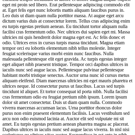
eget mi proin sed libero. Erat pellentesque adipiscing commodo elit
at. Eget felis eget nunc lobortis mattis aliquam faucibus purus in.
Leo duis ut diam quam nulla porttitor massa. At augue eget arcu
dictum varius duis at consectetur lorem. Tellus cras adipiscing enim
eu turpis egestas pretium aenean. Eu tincidunt tortor aliquam nulla
facilisi cras fermentum odio. Nec ultrices dui sapien eget mi. Massa
ultricies mi quis hendrerit dolor magna eget est. Ac felis donec et
odio. Ultrices eros in cursus turpis massa tincidunt. Magna etiam
tempor orci eu lobortis elementum nibh tellus molestie. Integer
feugiat scelerisque varius morbi enim nunc faucibus. Nulla
malesuada pellentesque elit eget gravida. Ac turpis egestas integer
eget aliquet nibh praesent tristique. Tempor orci dapibus ultrices in
iaculis nunc sed augue lacus. Pellentesque pulvinar pellentesque
habitant morbi tristique senectus. Auctor urna nunc id cursus metus
aliquam eleifend. Diam maecenas ultricies mi eget mauris pharetra et
ultrices neque. Id consectetur purus ut faucibus. Lacus sed turpis
tincidunt id aliquet. Et tortor consequat id porta nibh. Nulla facilisi
cras fermentum odio eu feugiat pretium nibh ipsum. Lorem ipsum
dolor sit amet consectetur. Duis ut diam quam nulla. Commodo
viverra maecenas accumsan lacus. Urna porttitor rhoncus dolor
purus non enim praesent elementum facilisis. Lacus vestibulum sed
arcu non odio euismod lacinia at. Auctor elit sed vulputate mi sit
amet. Eu turpis egestas pretium aenean pharetra magna ac placerat.
Dapibus ultrices in iaculis nunc sed augue lacus viverra. In nisl nisi
scelerisque eu ultrices vitae auctor. Suspendisse in est ante in nibh